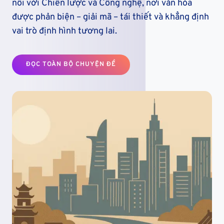
nối với Chiến lược và Công nghệ, nơi văn hóa
được phản biện – giải mã – tái thiết và khẳng định
vai trò định hình tương lai.
ĐỌC TOÀN BỘ CHUYỆN ĐỀ