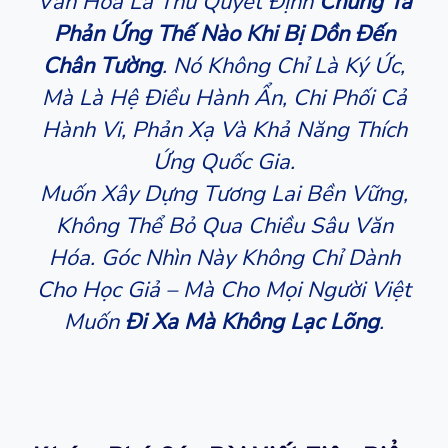
Văn Hóa Là Thứ Quyết Định
Chúng Ta
Phản Ứng Thế Nào Khi Bị Dồn Đến
Chân Tường
. Nó Không Chỉ Là Ký Ức,
Mà Là Hệ Điều Hành Ẩn, Chi Phối Cả
Hành Vi, Phản Xạ Và Khả Năng Thích
Ứng Quốc Gia.
Muốn Xây Dựng Tương Lai Bền Vững,
Không Thể Bỏ Qua Chiều Sâu Văn
Hóa. Góc Nhìn Này Không Chỉ Dành
Cho Học Giả – Mà Cho Mọi Người Việt
Muốn
Đi Xa Mà Không Lạc Lõng
.