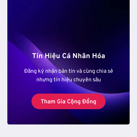
GIẢI
CẤU
NHẬN
THỨC
VĂN
HÓA
CỦA
THẾ
Tín Hiệu Cá Nhân Hóa
HỆ
TRẺ
Đăng ký nhận bản tin và cùng chia sẻ
nhưng tín hiệu chuyên sâu
Tham Gia Cộng Đồng