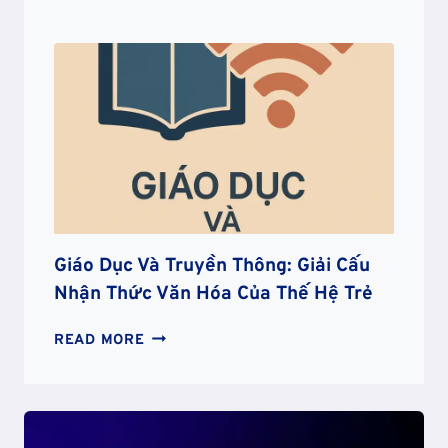
LỄ
VÀ
TẦNG
SÂU
VĂN
HÓA:
CÁNH
CỬA
DẪN
VỀ
ĐIỀU
THIÊNG
Giáo Dục Và Truyền Thông: Giải Cấu
Nhận Thức Văn Hóa Của Thế Hệ Trẻ
GIÁO
READ MORE
DỤC
VÀ
TRUYỀN
THÔNG: