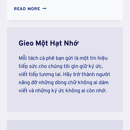
AN
READ MORE
NINH
SỐ
VÀ
CHỦ
QUYỀN
Gieo Một Hạt Nhớ
DỮ
LIỆU:
Mỗi tách cà phê bạn gửi là một tín hiệu
QUYỀN
tiếp sức cho chúng tôi gìn giữ ký ức,
LỰC
viết tiếp tương lai. Hãy trở thành người
MỚI
TRONG
nâng đỡ những dòng chữ không ai dám
MỘT
viết và những ký ức không ai còn nhớ.
THẾ
GIỚI
KHÔNG
BIÊN
GIỚI