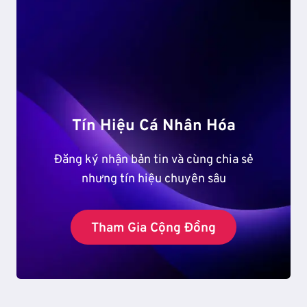
VIỆT
NAM
GIỮA
NHỮNG
LÀN
SÓNG
BIẾN
ĐỔI
Tín Hiệu Cá Nhân Hóa
VĂN
HÓA
Đăng ký nhận bản tin và cùng chia sẻ
nhưng tín hiệu chuyên sâu
Tham Gia Cộng Đồng