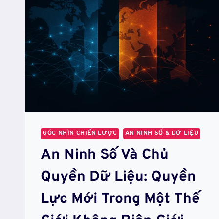
GÓC NHÌN CHIẾN LƯỢC
AN NINH SỐ & DỮ LIỆU
An Ninh Số Và Chủ
Quyền Dữ Liệu: Quyền
Lực Mới Trong Một Thế