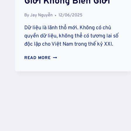
Giới Không Biên Giới
By
Jay Nguyễn
12/06/2025
Dữ liệu là lãnh thổ mới. Không có chủ
quyền dữ liệu, không thể có tương lai số
độc lập cho Việt Nam trong thế kỷ XXI.
AN
READ MORE
NINH
SỐ
VÀ
CHỦ
QUYỀN
DỮ
LIỆU:
QUYỀN
LỰC
MỚI
TRONG