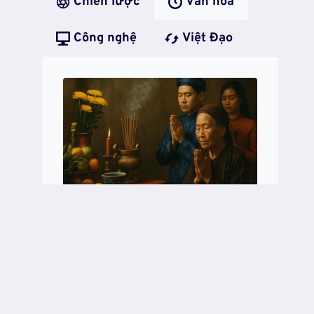
Chiến lược
Văn hóa
Công nghệ
Việt Đạo
Nghi Lễ Và Tầng Sâu Văn
Hóa: Cánh Cửa Dẫn Về Điều
Thiêng
NGHI
READ MORE
LỄ