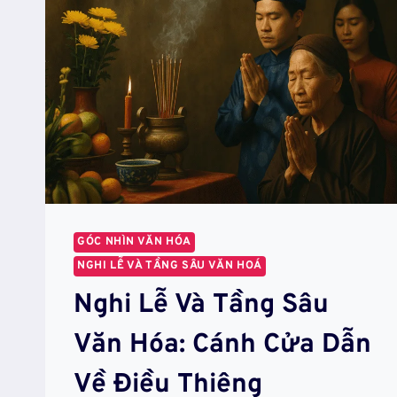
GÓC NHÌN VĂN HÓA
NGHI LỄ VÀ TẦNG SÂU VĂN HOÁ
Nghi Lễ Và Tầng Sâu
Văn Hóa: Cánh Cửa Dẫn
Về Điều Thiêng