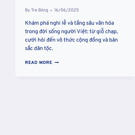
By
Tre Bóng
16/06/2025
Khám phá nghi lễ và tầng sâu văn hóa
trong đời sống người Việt: từ giỗ chạp,
cưới hỏi đến vô thức cộng đồng và bản
sắc dân tộc.
NGHI
READ MORE
LỄ
VÀ
TẦNG
SÂU
VĂN
HÓA:
CÁNH
CỬA
DẪN
VỀ