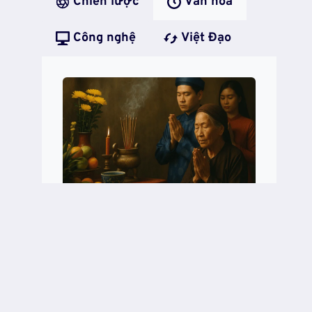
Chiến lược
Văn hóa
Công nghệ
Việt Đạo
Nghi Lễ Và Tầng Sâu Văn
Hóa: Cánh Cửa Dẫn Về Điều
Thiêng
NGHI
READ MORE
LỄ