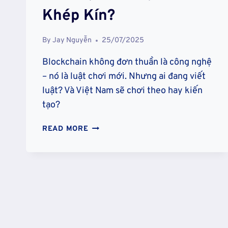
Khép Kín?
By
Jay Nguyễn
25/07/2025
Blockchain không đơn thuần là công nghệ
– nó là luật chơi mới. Nhưng ai đang viết
luật? Và Việt Nam sẽ chơi theo hay kiến
tạo?
BLOCKCHAIN
READ MORE
VÀ
PHI
TẬP
TRUNG:
HỆ
THỐNG
MỞ
CHO