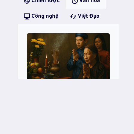
Chiến lược
Văn hóa
Công nghệ
Việt Đạo
Nghi Lễ Và Tầng Sâu Văn
Hóa: Cánh Cửa Dẫn Về Điều
Thiêng
NGHI
READ MORE
LỄ