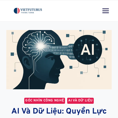
Skip
to
content
GÓC NHÌN CÔNG NGHỆ
AI VÀ DỮ LIỆU
AI Và Dữ Liệu: Quyền Lực