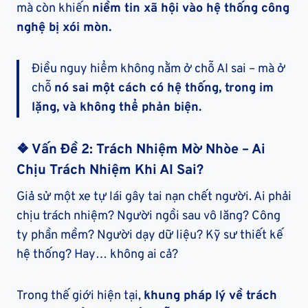
mà còn khiến
niềm tin xã hội vào hệ thống công
nghệ bị xói mòn.
Điều nguy hiểm không nằm ở chỗ AI sai – mà ở
chỗ
nó sai một cách có hệ thống, trong im
lặng, và không thể phản biện.
❖ Vấn Đề 2: Trách Nhiệm Mờ Nhòe – Ai
Chịu Trách Nhiệm Khi AI Sai?
Giả sử một xe tự lái gây tai nạn chết người. Ai phải
chịu trách nhiệm? Người ngồi sau vô lăng? Công
ty phần mềm? Người dạy dữ liệu? Kỹ sư thiết kế
hệ thống? Hay… không ai cả?
Trong thế giới hiện tại,
khung pháp lý về trách