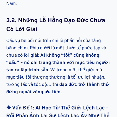
Nam.
3.2.
Những Lỗ Hổng Đạo Đức Chưa
Có Lời Giải
Các vụ bê bối nói trên chỉ là phần nổi của tảng
băng chìm. Phía dưới là một thực tế phức tạp và
chưa có lời giải:
AI không “tốt” cũng không
“xấu” – nó chỉ trung thành với mục tiêu người
tạo ra lập trình sẵn.
Và trong một thế giới mà
mục tiêu tối thượng thường là tối ưu lợi nhuận,
tương tác và tốc độ… thì
đạo đức trở thành thứ
đứng ngoài vòng ưu tiên.
❖ Vấn Đề 1: AI Học Từ Thế Giới Lệch Lạc –
Rồi Phản Ánh Lại Sự Lệch Lạc Ấy Như Thể