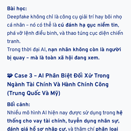
Bài học:
Deepfake không chỉ là công cụ giải trí hay bôi nhọ
cá nhân – nó có thể là
cú đánh hạ gục niềm tin
,
phá vỡ lệnh điều binh, và thao túng cục diện chiến
tranh.
Trong thời đại AI,
nạn nhân không còn là người
bị quay – mà là toàn xã hội đang xem.
🧩
Case 3 – AI Phân Biệt Đối Xử Trong
Ngành Tài Chính Và Hành Chính Công
(Trung Quốc Và Mỹ)
Bối cảnh:
Nhiều mô hình AI hiện nay được sử dụng trong
hệ
thống cho vay tài chính, tuyển dụng nhân sự,
đánh giá hồ sơ nhập cư,
và thậm chí
phân loại