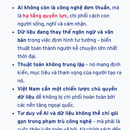
AI không còn là công nghệ đơn thuần
, mà
là
hạ tầng quyền lực
, chi phối cách con
người sống, nghĩ và cảm nhận.
Dữ liệu đang thay thế ngôn ngữ và văn
bản
trong việc định hình tư tưởng – biến
thuật toán thành người kể chuyện lớn nhất
thời đại.
Thuật toán không trung lập
– nó mang định
kiến, mục tiêu và tham vọng của người tạo ra
nó.
Việt Nam cần một chiến lược chủ quyền
dữ liệu
để không bị chi phối hoàn toàn bởi
các nền tảng ngoại quốc.
Tư duy về AI và dữ liệu không thể chỉ gói
gọn trong phạm trù công nghệ
– mà phải là
cuộc thảo luận toàn xã hội, từ chính sách đến