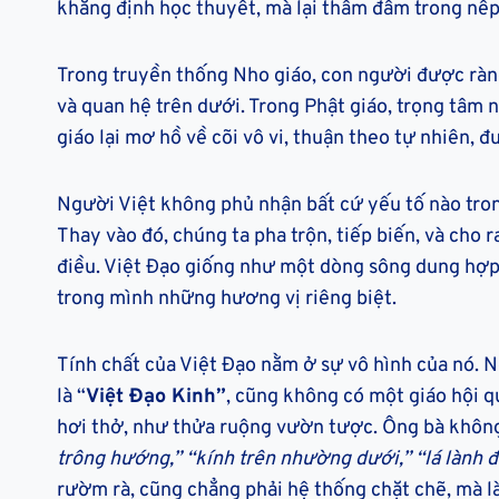
khẳng định học thuyết, mà lại thấm đẫm trong nế
Trong truyền thống Nho giáo, con người được ràng b
và quan hệ trên dưới. Trong Phật giáo, trọng tâm ng
giáo lại mơ hồ về cõi vô vi, thuận theo tự nhiên, 
Người Việt không phủ nhận bất cứ yếu tố nào tro
Thay vào đó, chúng ta pha trộn, tiếp biến, và cho 
điều. Việt Đạo giống như một dòng sông dung hợp
trong mình những hương vị riêng biệt.
Tính chất của Việt Đạo nằm ở sự vô hình của nó. 
là “
Việt Đạo Kinh”
, cũng không có một giáo hội q
hơi thở, như thửa ruộng vườn tược. Ông bà không g
trông hướng,” “kính trên nhường dưới,” “lá lành đ
rườm rà, cũng chẳng phải hệ thống chặt chẽ, mà l