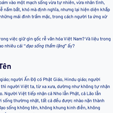
ì bám vào một mạch sống vừa tự nhiên, vừa nhân tình,
dễ nắm bắt, khó mà định nghĩa, nhưng lại hiện diện khắp
ng những mái đình trầm mặc, trong cách người ta ứng xử
trong việc giữ gìn gốc rễ văn hóa Việt Nam? Và liệu trong
ao nhiêu cái “
đạo sống thầm lặng
” ấy?
Tên
giáo; người Ấn Độ có Phật Giáo, Hindu giáo; người
 thì người Việt ta, từ xa xưa, dường như không tự nhận
o. Người Việt tiếp nhận cả Nho lẫn Phật, cả Lão lẫn
i sống thường nhật, tất cả đều được nhào nặn thành
đạo sống không tên, không khung kinh điển, không