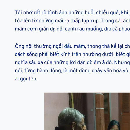
Tôi nhớ rất rõ hình ảnh những buổi chiều quê, khi 
tỏa lên từ những mái rạ thấp lụp xụp. Trong cái án
mâm cơm giản dị: nồi canh rau muống, dĩa cà pháo
Ông nội thường ngồi đầu mâm, thong thả kể lại chu
cách sống phải biết kính trên nhường dưới, biết giữ
nghĩa sâu xa của những lời dặn dò êm ả đó. Nhưng 
nói, từng hành động, là một dòng chảy văn hóa vô 
ai gọi tên.