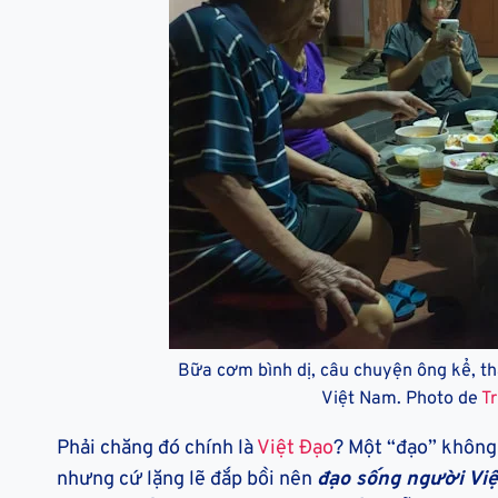
Bữa cơm bình dị, câu chuyện ông kể, t
Việt Nam. Photo de
T
Phải chăng đó chính là
Việt Đạo
? Một “đạo” không 
nhưng cứ lặng lẽ đắp bồi nên
đạo sống người Vi