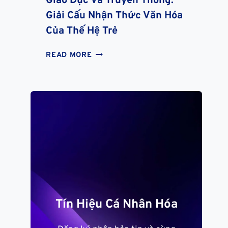
Giáo Dục Và Truyền Thông:
ĐIỀU
Giải Cấu Nhận Thức Văn Hóa
THIÊNG
Của Thế Hệ Trẻ
GIÁO
READ MORE
DỤC
VÀ
TRUYỀN
THÔNG:
GIẢI
CẤU
NHẬN
THỨC
VĂN
HÓA
CỦA
THẾ
Tín Hiệu Cá Nhân Hóa
HỆ
TRẺ