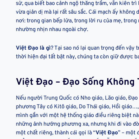
sử, qua biết bao cảnh ngộ thăng trầm, vẫn kiên tr
vừa giản dị mà lại rất sâu sắc. Cái mạch ấy không 
nơi: trong gian bếp lửa, trong lời ru của mẹ, tro
nhường nhịn nhau ngoài chợ.
Việt Đạo là gì
? Tại sao nó lại quan trọng đến vậy 
thời hiện đại tất bật này, chúng ta còn giữ được b
Việt Đạo – Đạo Sống Không 
Nếu người Trung Quốc có Nho giáo, Lão giáo, Đạo 
phương Tây có Kitô giáo, Do Thái giáo, Hồi giáo…,
mình gắn với một hệ thống giáo điều riêng biệt nà
những ảnh hưởng phương xa, nhưng khi đi vào đờ
một chất riêng, thành cái gọi là “
Việt Đạo
” – một 