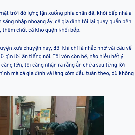
mặt trời đỏ lựng lặn xuống phía chân đê, khói bếp nhà ai
h sáng nhập nhoạng ấy, cả gia đình tôi lại quay quần bên
, thêm chút cá kho quện khối bếp.
yện xưa chuyện nay, đôi khi chỉ là nhắc nhở vài câu về
 gìn lời ăn tiếng nói. Tôi vón còn bé, nào hiểu hết ý
càng lớn, tôi càng nhận ra rằng ẩn chứa sau từng lời
hình mà cả gia đình và làng xóm đều tuân theo, dù không