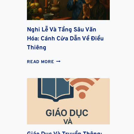
Nghi Lễ Và Tầng Sâu Văn
Hóa: Cánh Cửa Dẫn Về Điều
Thiêng
NGHI
READ MORE
LỄ
VÀ
TẦNG
SÂU
VĂN
HÓA:
CÁNH
CỬA
DẪN
VỀ