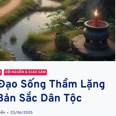
O
CỘI NGUỒN & GIAO CẢM
: Đạo Sống Thầm Lặng
Bản Sắc Dân Tộc
yễn
23/06/2025