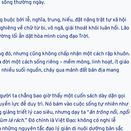
p sống thường ngày.
uộc bởi lễ, nghĩa, trung, hiếu, đặt nặng trật tự xã hội
hiêng về chữ từ bi, vô ngã, giải thoát khỏi luân hồi. Lão
đường lối ẩn dật hòa mình cùng đạo Trời.
ng đó, nhưng cũng không chấp nhận một cách rập khuôn.
ra đời một cách sống riêng – mềm mỏng, linh hoạt, ít giáo
 nhiều suối nguồn, chảy qua mảnh đất bản địa mang
Người ta chẳng bao giờ thấy một cuốn sách dày dặn gọi
uyền lực để duy trì. Nó bám vào cuộc sống tự nhiên như
iảng triết lý cao siêu, nhưng dạy ta “
ăn trông nồi, ngồi
ùm lá rách.
” Đó chính là Việt Đạo: không có nghi lễ
à những nguyên tắc đạo lý giản dị nuôi dưỡng bản sắc